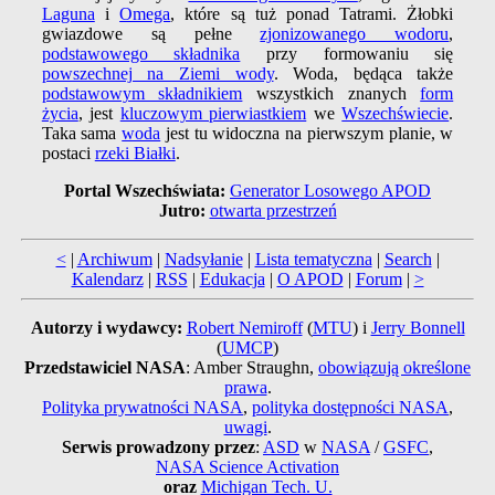
Laguna
i
Omega
, które są tuż ponad Tatrami. Żłobki
gwiazdowe są pełne
zjonizowanego wodoru
,
podstawowego składnika
przy formowaniu się
powszechnej na Ziemi wody
. Woda, będąca także
podstawowym składnikiem
wszystkich znanych
form
życia
, jest
kluczowym pierwiastkiem
we
Wszechświecie
.
Taka sama
woda
jest tu widoczna na pierwszym planie, w
postaci
rzeki Białki
.
Portal Wszechświata:
Generator Losowego APOD
Jutro:
otwarta przestrzeń
<
|
Archiwum
|
Nadsyłanie
|
Lista tematyczna
|
Search
|
Kalendarz
|
RSS
|
Edukacja
|
O APOD
|
Forum
|
>
Autorzy i wydawcy:
Robert Nemiroff
(
MTU
) i
Jerry Bonnell
(
UMCP
)
Przedstawiciel NASA
: Amber Straughn,
obowiązują określone
prawa
.
Polityka prywatności NASA
,
polityka dostępności NASA
,
uwagi
.
Serwis prowadzony przez
:
ASD
w
NASA
/
GSFC
,
NASA Science Activation
oraz
Michigan Tech. U.