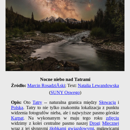
Nocne niebo nad Tatrami
Źródło:
Marcin RosadziÅski
; Text:
Natalia Lewandowska
(
SUNY Oswego
)
Opis:
Oto
Tatry
-- naturalna granica między
Słowacją
i
Polską
. Tatry to nie tylko znakomita lokalizacja z punktu
widzenia fotografów nieba, ale i najwyższe pasmo górskie
Karpat
. Na wykonanym w maju tego roku
zdjęciu
widzimy z kolei centralne pasmo naszej
Drogi
Mlecznej
wraz z jej słynnymi
żłobkami gwiazdowymi
, mgławicami