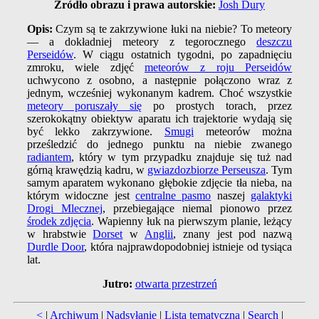
Źródło obrazu i prawa autorskie:
Josh Dury
Opis:
Czym są te zakrzywione łuki na niebie? To meteory
— a dokładniej meteory z tegorocznego
deszczu
Perseidów
. W ciągu ostatnich tygodni, po zapadnięciu
zmroku, wiele zdjęć
meteorów z roju Perseidów
uchwycono z osobno, a następnie połączono wraz z
jednym, wcześniej wykonanym kadrem. Choć wszystkie
meteory poruszały się
po prostych torach, przez
szerokokątny obiektyw aparatu ich trajektorie wydają się
być lekko zakrzywione.
Smugi
meteorów można
prześledzić do jednego punktu na niebie zwanego
radiantem
, który w tym przypadku znajduje się tuż nad
górną krawędzią kadru, w
gwiazdozbiorze Perseusza
. Tym
samym aparatem wykonano głębokie zdjęcie tła nieba, na
którym widoczne jest
centralne pasmo
naszej
galaktyki
Drogi Mlecznej
, przebiegające niemal pionowo przez
środek zdjęcia
. Wapienny łuk na pierwszym planie, leżący
w hrabstwie
Dorset
w
Anglii
, znany jest pod nazwą
Durdle Door
, która najprawdopodobniej istnieje od tysiąca
lat.
Jutro:
otwarta przestrzeń
<
|
Archiwum
|
Nadsyłanie
|
Lista tematyczna
|
Search
|