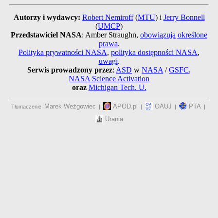
Autorzy i wydawcy:
Robert Nemiroff
(
MTU
) i
Jerry Bonnell
(
UMCP
)
Przedstawiciel NASA
: Amber Straughn,
obowiązują określone
prawa
.
Polityka prywatności NASA
,
polityka dostępności NASA
,
uwagi
.
Serwis prowadzony przez
:
ASD
w
NASA
/
GSFC
,
NASA Science Activation
oraz
Michigan Tech. U.
Marek Weżgowiec
APOD.pl
OAUJ
PTA
Tłumaczenie:
|
|
|
|
Urania