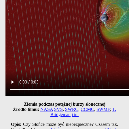
Ziemia podczas potężnej burzy słonecznej
Źródło filmu:
NASA
SVS
,
SWRC
,
CCMC
,
SWMF
;
T.
Bridgeman
i in.
Opis:
Czy Słońce może być niebezpieczne? Czasem tak.