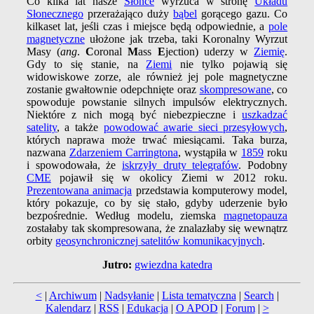
Co kilka lat nasze
Słońce
wyrzuca w stronę
Układu
Słonecznego
przerażająco duży
bąbel
gorącego gazu. Co
kilkaset lat, jeśli czas i miejsce będą odpowiednie, a
pole
magnetyczne
ułożone jak trzeba, taki Koronalny Wyrzut
Masy (
ang
.
C
oronal
M
ass
E
jection) uderzy w
Ziemię
.
Gdy to się stanie, na
Ziemi
nie tylko pojawią się
widowiskowe zorze, ale również jej pole magnetyczne
zostanie gwałtownie odepchnięte oraz
skompresowane
, co
spowoduje powstanie silnych impulsów elektrycznych.
Niektóre z nich mogą być niebezpieczne i
uszkadzać
satelity
, a także
powodować awarie sieci przesyłowych
,
których naprawa może trwać miesiącami. Taka burza,
nazwana
Zdarzeniem Carringtona
, wystąpiła w
1859
roku
i spowodowała, że
iskrzyły druty telegrafów
. Podobny
CME
pojawił się w okolicy Ziemi w 2012 roku.
Prezentowana animacja
przedstawia komputerowy model,
który pokazuje, co by się stało, gdyby uderzenie było
bezpośrednie. Według modelu, ziemska
magnetopauza
zostałaby tak skompresowana, że znalazłaby się wewnątrz
orbity
geosynchronicznej satelitów komunikacyjnych
.
Jutro:
gwiezdna katedra
<
|
Archiwum
|
Nadsyłanie
|
Lista tematyczna
|
Search
|
Kalendarz
|
RSS
|
Edukacja
|
O APOD
|
Forum
|
>