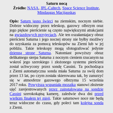
Saturn nocą
Źródło:
NASA
,
JPL-Caltech
,
Space Science Institute
,
Mindaugas Macijauskas
Opis:
Saturn jasno świeci
na ziemskim, nocnym niebie.
Dobrze widoczny przez teleskop, gazowy olbrzym oraz
jego piękne pierścienie są często największymi atrakcjami
na
gwiazdowych przyjęciach
. Ale ten oszałamiajacy obraz
pierścieni Saturna i jego nocnej strony nie byłby możliwy
do uzyskania za pomocą teleskopów na Ziemi lub w jej
pobliżu. Takie teleskopy mogą sfotografować jedynie
dzienną stronę Saturna
. Natomiast powyższy obraz
delikatnego sierpa Saturna z nocnym cieniem rzucanym na
wskroś jego szerokiego i złożonego systemu pierścieni
został uchwycony przez sondę Cassini. Ta pochodząca
z Ziemi automatyczna sonda miała Saturna za swój dom
przez 13 lat, po czym została skierowana tak, by zanurzyć
się w atmosferze gazowego olbrzyma 15 września
2017 roku.
Powyższa wspaniała mozaika
stanowi złożenie
ujęć zarejestrowanych
przez zainstalowaną na sondzie
Cassini
szerokokątną kamerę, zaledwie dwa dni
przed
wielkim finałem tej misji
. Takie saturnowe noce nie będą
teraz widoczne do czasu, gdy poleci tam
kolejna sonda
z Ziemi.