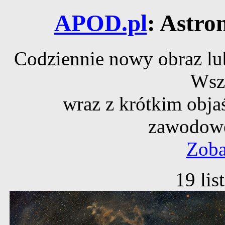
APOD.pl
: Astro
Codziennie nowy obraz lub
Wsz
wraz z krótkim obja
zawodowe
Zoba
19 li