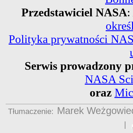
Przedstawiciel NASA
:
okreś
Polityka prywatności NA
Serwis prowadzony p
NASA Scie
oraz
Mic
Marek Weżgowie
Tłumaczenie:
|