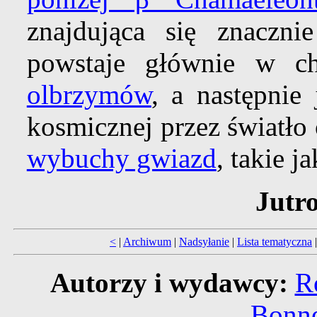
znajdująca się znaczni
powstaje głównie w c
olbrzymów
, a następnie 
kosmicznej przez światło
wybuchy gwiazd
, takie j
Jutro
<
|
Archiwum
|
Nadsyłanie
|
Lista tematyczna
Autorzy i wydawcy:
R
Bonne