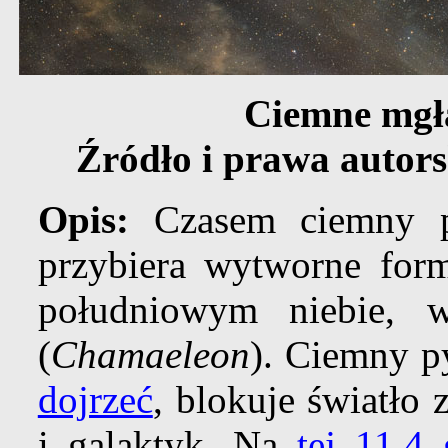
Ciemne mgł
Źródło i prawa autor
Opis:
Czasem ciemny py
przybiera wytworne form
południowym niebie,
(
Chamaeleon
). Ciemny p
dojrzeć
, blokuje światło
i galaktyk. Na
tej 11,4