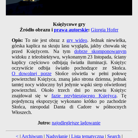
Księżycowe gry
Źródło obrazu i
prawa autorskie
:
Giorgia Hofer
Opis:
To nie jest obraz z
gry wideo
. Jednak niewielka,
górska kaplica na skraju lasu wygląda, jakby chowała się
przed Księżycem. Na tym
dobrze skomponowanym
widoku z teleobiektywu, wykonanym 23 listopada, ściany
kaplicy częściowo odbijają światła iluminacji. Księżyc
oczywiście odbija światło pochodzące ze Słońca.
O dowolnej porze
Słońce oświetla w pełni połowę
powierzchni Księżyca, znaną jako strona dzienna, jednak
tamtej nocy widoczny był jedynie wąski sierp oświetlonej
powierzchni. Około trzech dni po nowiu Księżyc
znajdował się w
fazie przybierającego Księżyca
. Tę
pojedynczą ekspozycję wykonano krótko po zachodzie
Słońca, nieopodal Danta di Cadore w północnych
Włoszech.
Jutro:
najodleglejsze lądowanie
<
|
Archiwum
|
Nadsyłanie
|
Lista tematyczna
|
Search
|