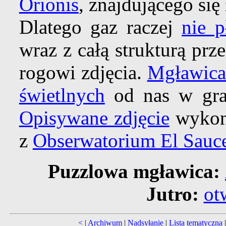
Orionis
, znajdującego się
Dlatego gaz raczej
nie p
wraz z całą strukturą pr
rogowi zdjęcia.
Mgławica
świetlnych
od nas w gr
Opisywane zdjęcie
wykona
z
Obserwatorium El Sauc
Puzzlowa mgławica:
Jutro:
ot
<
|
Archiwum
|
Nadsyłanie
|
Lista tematyczna