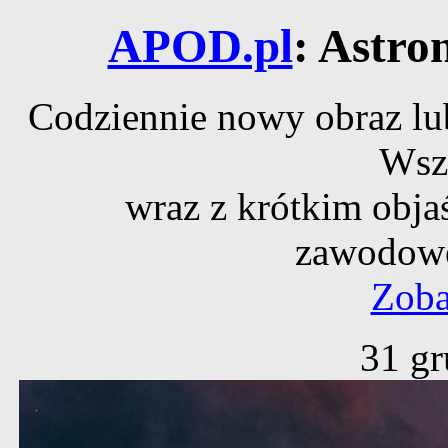
APOD.pl
: Astro
Codziennie nowy obraz lub
Wsz
wraz z krótkim obja
zawodowe
Zoba
31 gr