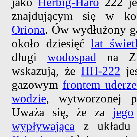
jako
Herbig-Haro
222 je
znajdującym się w k
Oriona
. Ów wydłużony ga
około dziesięć
lat świet
długi
wodospad
na Z
wskazują, że
HH-222
je
gazowym
frontem uderz
wodzie
, wytworzonej p
Uważa się, że za
jego
wypływająca
z układu 