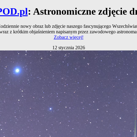
POD.pl
: Astronomiczne zdjęcie d
odziennie nowy obraz lub zdjęcie naszego fascynującego Wszechświa
wraz z krótkim objaśnieniem napisanym przez zawodowego astronoma
Zobacz więcej!
12 stycznia 2026