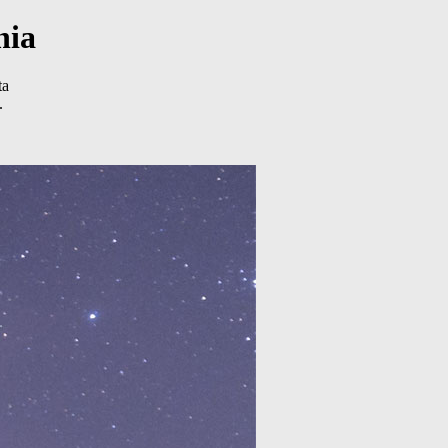
nia
ta
.