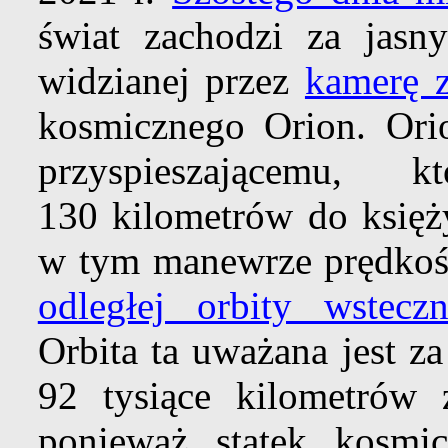
świat zachodzi za jasn
widzianej przez
kamerę 
kosmicznego Orion. Ori
przyspieszającemu, 
130 kilometrów do księż
w tym manewrze prędkość
odległej orbity wsteczn
Orbita ta uważana jest za
92 tysiące kilometrów 
ponieważ statek kosmic