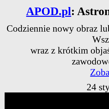
APOD.pl
: Astro
Codziennie nowy obraz lub
Wsz
wraz z krótkim obja
zawodowe
Zoba
24 st