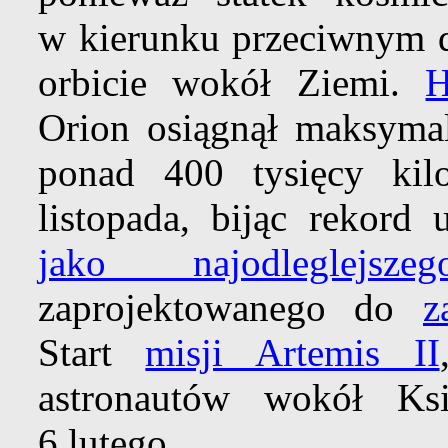
w kierunku przeciwnym d
orbicie wokół Ziemi.
H
Orion osiągnął maksymal
ponad 400 tysięcy kil
listopada, bijąc rekord
jako najodleglejszeg
zaprojektowanego do
z
Start
misji Artemis II
astronautów wokół Ks
6 lutego.