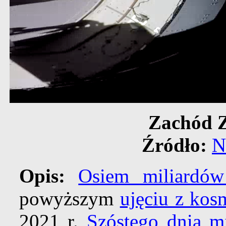
Zachód Z
Źródło:
N
Opis:
Osiem miliardów
powyższym
ujęciu z kos
2021 r.
Szóstego dnia mi