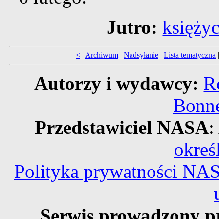
Jutro:
księżyc
<
|
Archiwum
|
Nadsyłanie
|
Lista tematyczna
Autorzy i wydawcy:
R
Bonne
Przedstawiciel NASA
:
okreś
Polityka prywatności NA
Serwis prowadzony p