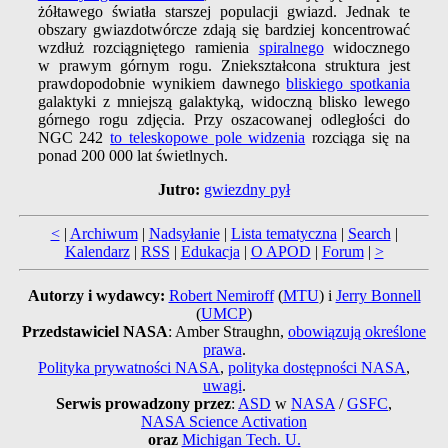
żółtawego światła starszej populacji gwiazd. Jednak te
obszary gwiazdotwórcze zdają się bardziej koncentrować
wzdłuż rozciągniętego ramienia
spiralnego
widocznego
w prawym górnym rogu. Zniekształcona struktura jest
prawdopodobnie wynikiem dawnego
bliskiego spotkania
galaktyki z mniejszą galaktyką, widoczną blisko lewego
górnego rogu zdjęcia. Przy oszacowanej odległości do
NGC 242
to teleskopowe pole widzenia
rozciąga się na
ponad 200 000 lat świetlnych.
Jutro:
gwiezdny pył
<
|
Archiwum
|
Nadsyłanie
|
Lista tematyczna
|
Search
|
Kalendarz
|
RSS
|
Edukacja
|
O APOD
|
Forum
|
>
Autorzy i wydawcy:
Robert Nemiroff
(
MTU
) i
Jerry Bonnell
(
UMCP
)
Przedstawiciel NASA
: Amber Straughn,
obowiązują określone
prawa
.
Polityka prywatności NASA
,
polityka dostępności NASA
,
uwagi
.
Serwis prowadzony przez
:
ASD
w
NASA
/
GSFC
,
NASA Science Activation
oraz
Michigan Tech. U.