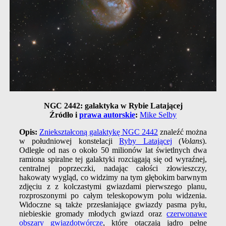
NGC 2442: galaktyka w Rybie Latającej
Źródło i
prawa autorskie
:
Mike Selby
Opis:
Zniekształconą galaktykę NGC 2442
znaleźć można
w południowej konstelacji
Ryby Latającej
(
Volans
).
Odległe od nas o około 50 milionów lat świetlnych dwa
ramiona spiralne tej galaktyki rozciągają się od wyraźnej,
centralnej poprzeczki, nadając całości złowieszczy,
hakowaty wygląd, co widzimy na tym głębokim barwnym
zdjęciu z z kolczastymi gwiazdami pierwszego planu,
rozproszonymi po całym teleskopowym polu widzenia.
Widoczne są także przesłaniające gwiazdy pasma pyłu,
niebieskie gromady młodych gwiazd oraz
czerwonawe
obszary gwiazdotwórcze
, które otaczają jądro pełne