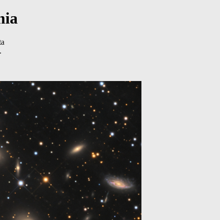
nia
ta
.