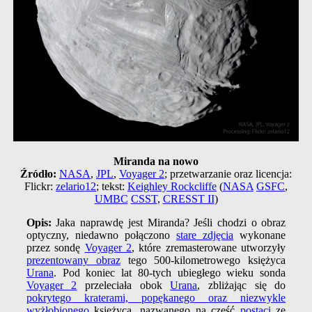
Miranda na nowo
Źródło:
NASA
,
JPL
,
Voyager 2
; przetwarzanie oraz licencja:
Flickr:
zelario12
; tekst:
Keighley Rockcliffe
(
NASA
GSFC
,
UMBC
CSST
,
CRESST II
)
Opis:
Jaka naprawdę jest Miranda? Jeśli chodzi o obraz
optyczny, niedawno połączono
stare zdjęcia
wykonane
przez sondę
Voyager 2
, które zremasterowane utworzyły
prezentowany obraz
tego 500-kilometrowego księżyca
Urana
. Pod koniec lat 80-tych ubiegłego wieku sonda
Voyager 2
przeleciała obok
Urana
, zbliżając się do
pokrytego kraterami, popękanego oraz niezwykle
wyżłobionego
księżyca, nazwanego na cześć
postaci
ze