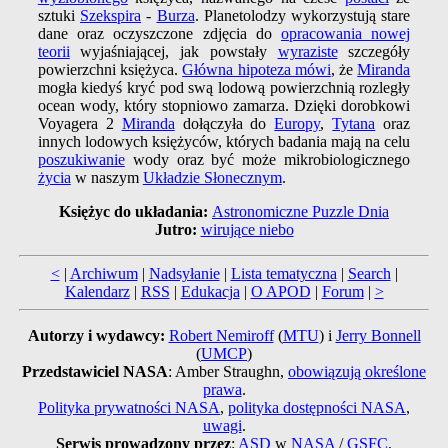
sztuki
Szekspira
-
Burza
. Planetolodzy wykorzystują stare
dane oraz oczyszczone zdjęcia do
opracowania nowej
teorii
wyjaśniającej, jak powstały
wyraziste
szczegóły
powierzchni księżyca.
Główna hipoteza mówi
, że
Miranda
mogła kiedyś kryć pod swą lodową powierzchnią rozległy
ocean wody, który stopniowo zamarza. Dzięki dorobkowi
Voyagera 2
Miranda
dołączyła do
Europy
,
Tytana
oraz
innych lodowych księżyców, których badania mają na celu
poszukiwanie
wody oraz być może mikrobiologicznego
życia
w naszym
Układzie Słonecznym
.
Księżyc do układania:
Astronomiczne Puzzle Dnia
Jutro:
wirujące niebo
<
|
Archiwum
|
Nadsyłanie
|
Lista tematyczna
|
Search
|
Kalendarz
|
RSS
|
Edukacja
|
O APOD
|
Forum
|
>
Autorzy i wydawcy:
Robert Nemiroff
(
MTU
) i
Jerry Bonnell
(
UMCP
)
Przedstawiciel NASA
: Amber Straughn,
obowiązują określone
prawa
.
Polityka prywatności NASA
,
polityka dostępności NASA
,
uwagi
.
Serwis prowadzony przez
:
ASD
w
NASA
/
GSFC
,