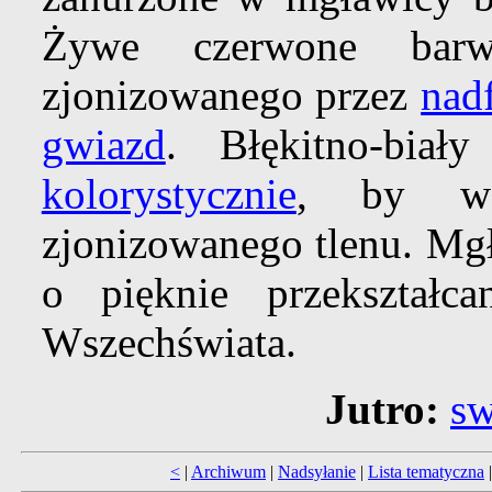
Żywe czerwone ba
zjonizowanego przez
nad
gwiazd
. Błękitno-bia
kolorystycznie
, by ws
zjonizowanego tlenu. Mg
o pięknie przekształc
Wszechświata.
Jutro:
sw
<
|
Archiwum
|
Nadsyłanie
|
Lista tematyczna