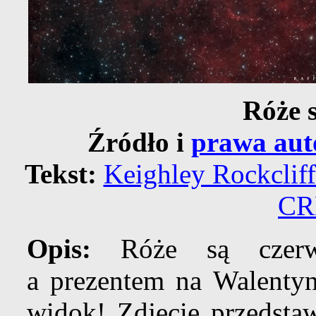
Róże 
Źródło i
prawa aut
Tekst:
Keighley Rockcliff
CR
Opis:
Róże są czerwo
a prezentem na Walentyn
widok! Zdjęcie przedst