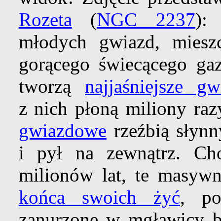
Rozeta
(
NGC 2237
):
młodych gwiazd, miesz
gorącego świecącego gaz
tworzą
najjaśniejsze g
z nich płoną miliony raz
gwiazdowe
rzeźbią słynn
i pył na zewnątrz. Ch
milionów lat, te masywn
końca swoich żyć
, po
zanurzone w mgławicy bę