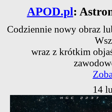
APOD.pl
: Astro
Codziennie nowy obraz lub
Wsz
wraz z krótkim obja
zawodowe
Zoba
14 l