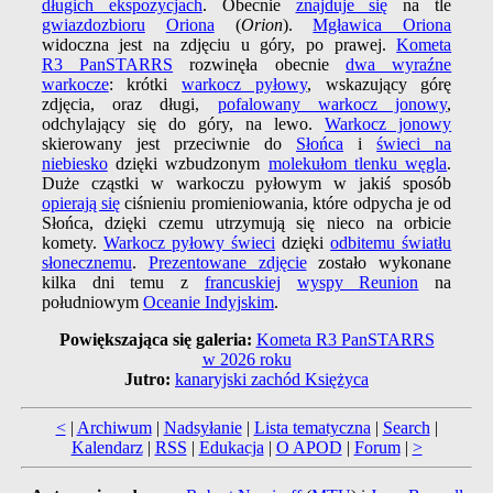
długich ekspozycjach
. Obecnie
znajduje się
na tle
gwiazdozbioru
Oriona
(
Orion
).
Mgławica Oriona
widoczna jest na zdjęciu u góry, po prawej.
Kometa
R3 PanSTARRS
rozwinęła obecnie
dwa wyraźne
warkocze
: krótki
warkocz pyłowy
, wskazujący górę
zdjęcia, oraz długi,
pofalowany warkocz jonowy
,
odchylający się do góry, na lewo.
Warkocz jonowy
skierowany jest przeciwnie do
Słońca
i
świeci na
niebiesko
dzięki wzbudzonym
molekułom tlenku węgla
.
Duże cząstki w warkoczu pyłowym w jakiś sposób
opierają się
ciśnieniu promieniowania, które odpycha je od
Słońca, dzięki czemu utrzymują się nieco na orbicie
komety.
Warkocz pyłowy świeci
dzięki
odbitemu światłu
słonecznemu
.
Prezentowane zdjęcie
zostało wykonane
kilka dni temu z
francuskiej
wyspy Reunion
na
południowym
Oceanie Indyjskim
.
Powiększająca się galeria:
Kometa R3 PanSTARRS
w 2026 roku
Jutro:
kanaryjski zachód Księżyca
<
|
Archiwum
|
Nadsyłanie
|
Lista tematyczna
|
Search
|
Kalendarz
|
RSS
|
Edukacja
|
O APOD
|
Forum
|
>