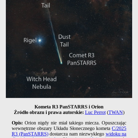
Kometa R3 PanSTARRS i Orion
Źródło obrazu i prawa autorskie:
Luc Perrot
(
TWAN
)
Opis:
Orion nigdy nie miał takiego miecza. Opuszczając
wewnętrzne obszary Układu Słonecznego kometa
C/2025
R3 (PanSTARRS)
dostarcza nam niezwykłego
widoku na