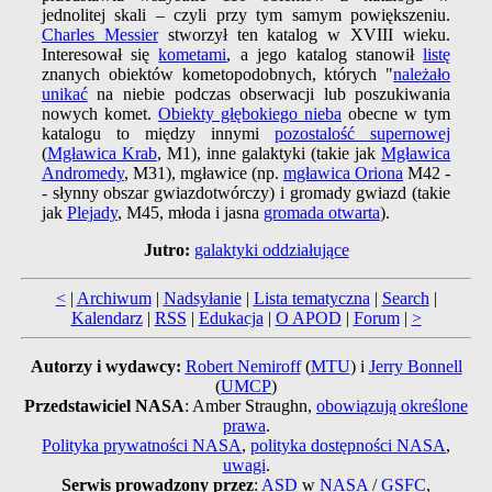
jednolitej skali – czyli przy tym samym powiększeniu.
Charles Messier
stworzył ten katalog w XVIII wieku.
Interesował się
kometami
, a jego katalog stanowił
listę
znanych obiektów kometopodobnych, których "
należało
unikać
na niebie podczas obserwacji lub poszukiwania
nowych komet.
Obiekty głębokiego nieba
obecne w tym
katalogu to między innymi
pozostalość supernowej
(
Mgławica Krab
, M1), inne galaktyki (takie jak
Mgławica
Andromedy
, M31), mgławice (np.
mgławica Oriona
M42 -
- słynny obszar gwiazdotwórczy) i gromady gwiazd (takie
jak
Plejady
, M45, młoda i jasna
gromada otwarta
).
Jutro:
galaktyki oddziałujące
<
|
Archiwum
|
Nadsyłanie
|
Lista tematyczna
|
Search
|
Kalendarz
|
RSS
|
Edukacja
|
O APOD
|
Forum
|
>
Autorzy i wydawcy:
Robert Nemiroff
(
MTU
) i
Jerry Bonnell
(
UMCP
)
Przedstawiciel NASA
: Amber Straughn,
obowiązują określone
prawa
.
Polityka prywatności NASA
,
polityka dostępności NASA
,
uwagi
.
Serwis prowadzony przez
:
ASD
w
NASA
/
GSFC
,