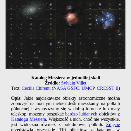
Katalog Messiera w jednolitej skali
Źródło:
Sylvain Villet
Text:
Cecilia Chirenti
(
NASA
GSFC
,
UMCP
,
CRESST II
)
Opis:
Jakie najciekawsze obiekty astronomiczne można
zobaczyć na nocnym niebie? Jeśli mieszkamy na półkuli
północnej i wyposażymy się w dobrą lornetkę lub mały
teleskop, możemy poszukać
bardzo lubianych
obiektów z
Katalogu Messiera
. Większość z nich, choć nie wszystkie,
jest widoczna również z południowej półkuli.
Zdjęcie
przedstawia wszystkie 110 obiektów z katalogu w