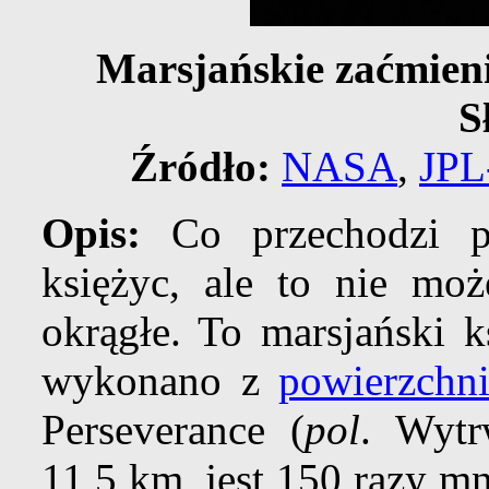
Marsjańskie zaćmieni
S
Źródło:
NASA
,
JPL
Opis:
Co przechodzi p
księżyc, ale to nie m
okrągłe. To marsjański 
wykonano z
powierzchn
Perseverance (
pol
. Wytr
11,5 km, jest 150 razy m