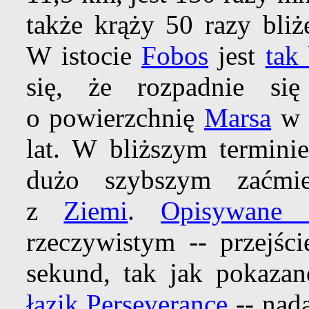
także krąży 50 razy bli
W istocie
Fobos
jest
tak
się, że rozpadnie s
o powierzchnię
Marsa
w c
lat. W bliższym termini
dużo szybszym zaćmi
z
Ziemi
.
Opisywane z
rzeczywistym -- przejśc
sekund, tak jak pokaza
łazik Perseverance
-- nad