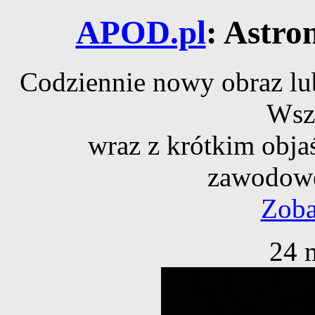
APOD.pl
: Astro
Codziennie nowy obraz lub
Wsz
wraz z krótkim obja
zawodowe
Zoba
24 