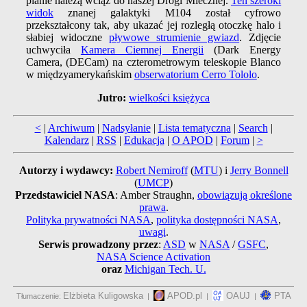
planie należą wciąż do naszej Drogi Mlecznej.
Ten szeroki
widok
znanej galaktyki M104 został cyfrowo
przekształcony tak, aby ukazać jej rozległą otoczkę halo i
słabiej widoczne
pływowe strumienie gwiazd
. Zdjęcie
uchwyciła
Kamera Ciemnej Energii
(Dark Energy
Camera, (DECam) na czterometrowym teleskopie Blanco
w międzyamerykańskim
obserwatorium Cerro Tololo
.
Jutro:
wielkości księżyca
<
|
Archiwum
|
Nadsyłanie
|
Lista tematyczna
|
Search
|
Kalendarz
|
RSS
|
Edukacja
|
O APOD
|
Forum
|
>
Autorzy i wydawcy:
Robert Nemiroff
(
MTU
) i
Jerry Bonnell
(
UMCP
)
Przedstawiciel NASA
: Amber Straughn,
obowiązują określone
prawa
.
Polityka prywatności NASA
,
polityka dostępności NASA
,
uwagi
.
Serwis prowadzony przez
:
ASD
w
NASA
/
GSFC
,
NASA Science Activation
oraz
Michigan Tech. U.
Elżbieta Kuligowska
APOD.pl
OAUJ
PTA
Tłumaczenie:
|
|
|