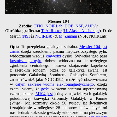
Messier 104
Źródło:
CTIO
,
NOIRLab
,
DOE
,
NSF
,
AURA
;
Obróbka graficzna:
T. A. Rector
(
U. Alaska Anchorage
), D. de
Martin (
NSF
âs
NOIRLab
) &
M. Zamani
(NSF, NOIRLab)
Opis:
To przepiękna galaktyka spiralna.
Messier 104 jest
znana
dzięki szerokiemu pasmu nieprzezroczystego pyłu,
widocznemu wzdłuż
krawędzi
dysku. Sylwetka tego pasa
kosmicznego pyłu
, dobrze widoczna na tle rozległego
zgrubienia centralnego, nasuwa skojarzenie kapelusza
z szerokim rondem, przez co galaktyka zwana jest
potocznie Galaktyką Sombrero. Galaktyka Sombrero,
znana również jako NGC 4594, może być obserwowana
w
całym zakresie widma elektromagnetycznego
, dzięki
czemu wiemy, że
gości
w swym centrum supermasywną
czarną dziurę.
M104 jest
jedną z największych galaktyk
południowej krawędzi Gromady Galaktyk w Pannie
(
Virgo
). Ma rozmiary około 50 tysięcy lat świetlnych
i znajduje się w odległości 28 milionów lat świetlnych od
nas. Jednak kolczaste gwiazdy widoczne tu na pierwszym