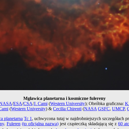
Mgławica planetarna i kosmiczne fulereny
NASA
/
ESA
/
CSA
/
J. Cami
(
Western University
); Obróbka graficzna:
K.
Cami
(
Western University
) &
Cecilia Chirenti
(
NASA
GSFC
,
UMCP
,
a planetarna
Tc 1
, uchwycona tutaj w najdrobniejszych szczegółach p
eny
.
Fuleren
(to oficjalna nazwa)
jest cząsteczką składającą się z
60 a