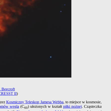
 Beecroft
CRESST II
)
rzez
Kosmiczny Teleskop Jamesa Webba
, to miejsce w kosmosie,
tomów węgla
(C
) ułożonych w kształt
piłki nożnej
. Cząsteczka
60