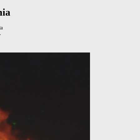
nia
ta
.