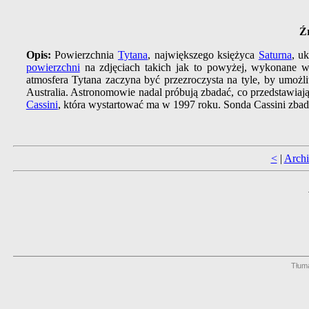
Ź
Opis:
Powierzchnia
Tytana
, największego księżyca
Saturna
, u
powierzchni
na zdjęciach takich jak to powyżej, wykonane w
atmosfera Tytana zaczyna być przezroczysta na tyle, by umożl
Australia. Astronomowie nadal próbują zbadać, co przedstawiaj
Cassini
, która wystartować ma w 1997 roku. Sonda Cassini zba
<
|
Arch
Tłum