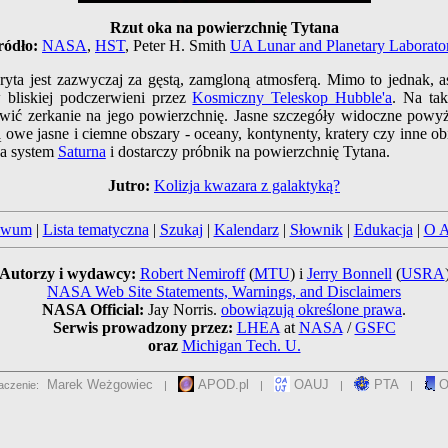
Rzut oka na powierzchnię Tytana
ródło:
NASA
,
HST
, Peter H. Smith
UA Lunar and Planetary Laborato
kryta jest zazwyczaj za gęstą, zamgloną atmosferą. Mimo to jednak,
 bliskiej podczerwieni przez
Kosmiczny Teleskop Hubble'a
. Na tak
iwić zerkanie na jego powierzchnię. Jasne szczegóły widoczne powyż
ą owe jasne i ciemne obszary - oceany, kontynenty, kratery czy inne 
da system
Saturna
i dostarczy próbnik na powierzchnię Tytana.
Jutro:
Kolizja kwazara z galaktyką?
iwum
|
Lista tematyczna
|
Szukaj
|
Kalendarz
|
Słownik
|
Edukacja
|
O 
Autorzy i wydawcy:
Robert Nemiroff
(
MTU
) i
Jerry Bonnell
(
USRA
NASA Web Site Statements, Warnings, and Disclaimers
NASA Official:
Jay Norris.
obowiązują określone prawa
.
Serwis prowadzony przez:
LHEA
at
NASA
/
GSFC
oraz
Michigan Tech. U.
Marek Weżgowiec
APOD.pl
OAUJ
PTA
O
aczenie:
|
|
|
|