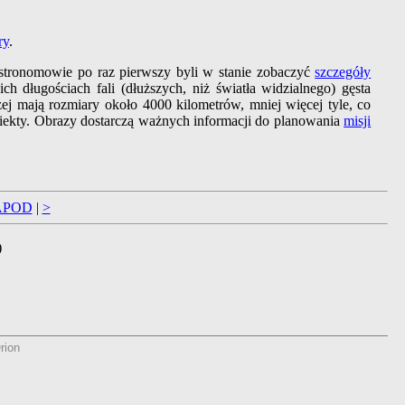
ry
.
 astronomowie po raz pierwszy byli w stanie zobaczyć
szczegóły
ich długościach fali (dłuższych, niż światła widzialnego) gęsta
ej mają rozmiary około 4000 kilometrów, mniej więcej tyle, co
obiekty. Obrazy dostarczą ważnych informacji do planowania
misji
APOD
|
>
)
rion