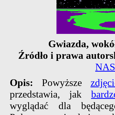
Gwiazda, wokół
Źródło i prawa autors
NA
Opis:
Powyższe
zdjęc
przedstawia, jak
bard
wyglądać dla będąceg