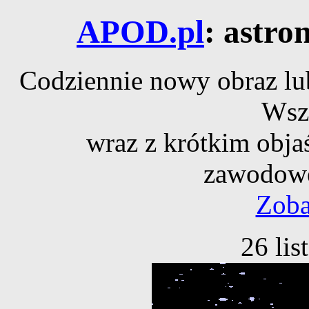
APOD.pl
: astro
Codziennie nowy obraz lub
Wsz
wraz z krótkim obja
zawodowe
Zoba
26 li