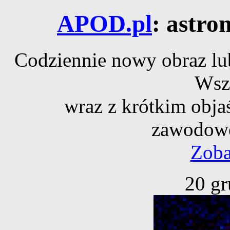
APOD.pl
: astro
Codziennie nowy obraz lub
Wsz
wraz z krótkim obja
zawodowe
Zoba
20 gr