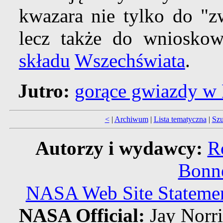
kwazara nie tylko do "z
lecz także do wniosko
składu
Wszechświata
.
Jutro:
gorące gwiazdy w 
<
|
Archiwum
|
Lista tematyczna
|
Szu
Autorzy i wydawcy:
R
Bonne
NASA Web Site Statement
NASA Official:
Jay Norr