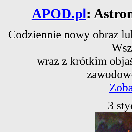
APOD.pl
: Astro
Codziennie nowy obraz lub
Wsz
wraz z krótkim obja
zawodowe
Zoba
3 st