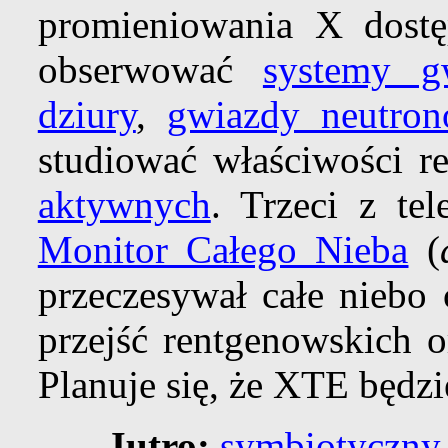
promieniowania X dost
obserwować
systemy g
dziury
,
gwiazdy neutro
studiować właściwości 
aktywnych
. Trzeci z te
Monitor Całego Nieba
(
przeczesywał całe niebo
przejść rentgenowskich o
Planuje się, że XTE będzie
Jutro:
symbiotyczny