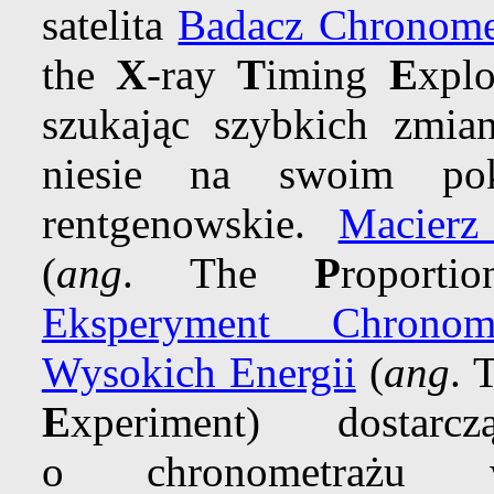
satelita
Badacz Chronome
the
X
-ray
T
iming
E
xpl
szukając szybkich zmi
niesie na swoim pok
rentgenowskie.
Macierz
(
ang
. The
P
roport
Eksperyment Chronom
Wysokich Energii
(
ang
. 
E
xperiment) dostarc
o chronometrażu w