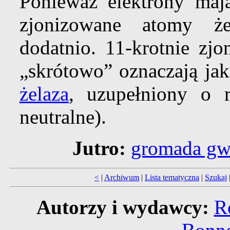
Ponieważ elektrony maj
zjonizowane atomy że
dodatnio. 11-krotnie zj
„skrótowo” oznaczają ja
żelaza
, uzupełniony o 
neutralne).
Jutro:
gromada gw
<
|
Archiwum
|
Lista tematyczna
|
Szukaj
Autorzy i wydawcy:
R