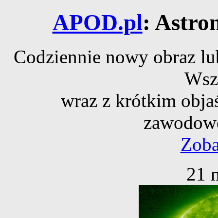
APOD.pl
: Astro
Codziennie nowy obraz lub
Wsz
wraz z krótkim obja
zawodowe
Zoba
21 