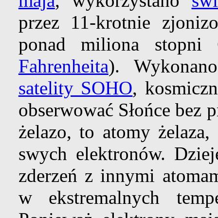
maja
, wykorzystano
świ
przez 11-krotnie zjoniz
ponad miliona stopni
Fahrenheita
). Wykonan
satelity SOHO
, kosmicz
obserwować Słońce bez pr
żelazo, to atomy żelaza,
swych elektronów. Dziej
zderzeń z innymi atomam
w ekstremalnych temp