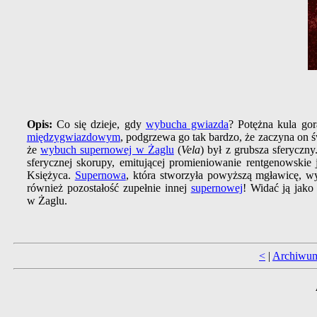
Opis:
Co się dzieje, gdy
wybucha gwiazda
? Potężna kula go
międzygwiazdowym
, podgrzewa go tak bardzo, że zaczyna on 
że
wybuch supernowej w Żaglu
(
Vela
) był z grubsza sferyczny
sferycznej skorupy, emitującej promieniowanie rentgenowskie
Księżyca.
Supernowa
, która stworzyła powyższą mgławicę, wy
również pozostałość zupełnie innej
supernowej
! Widać ją jak
w Żaglu.
<
|
Archiwu