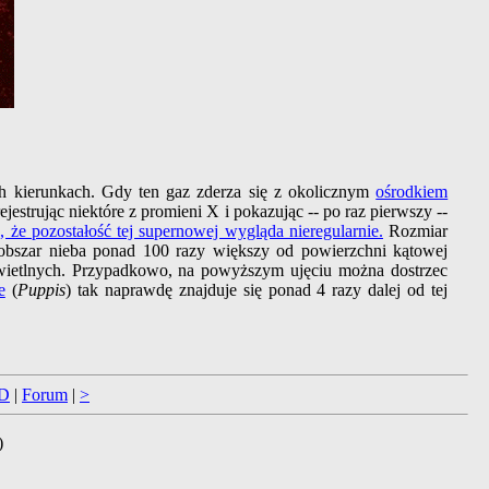
ch kierunkach. Gdy ten gaz zderza się z okolicznym
ośrodkiem
rejestrując niektóre z promieni X i pokazując -- po raz pierwszy --
e pozostałość tej supernowej wygląda nieregularnie.
Rozmiar
c obszar nieba ponad 100 razy większy od powierzchni kątowej
 świetlnych. Przypadkowo, na powyższym ujęciu można dostrzec
e
(
Puppis
) tak naprawdę znajduje się ponad 4 razy dalej od tej
D
|
Forum
|
>
)