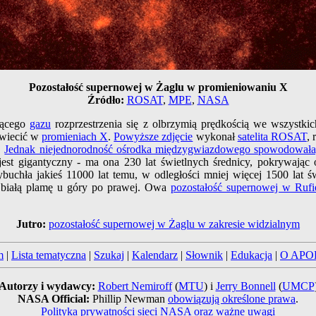
Pozostałość supernowej w Żaglu w promieniowaniu X
Źródło:
ROSAT
,
MPE
,
NASA
rącego
gazu
rozprzestrzenia się z olbrzymią prędkością we wszystki
świecić w
promieniach X
.
Powyższe zdjęcie
wykonał
satelita ROSAT
, 
.
Jednak niejednorodność ośrodka międzygwiazdowego spowodowała, ż
 jest gigantyczny - ma ona 230 lat świetlnych średnicy, pokrywają
buchła jakieś 11000 lat temu, w odległości mniej więcej 1500 lat
o białą plamę u góry po prawej. Owa
pozostałość supernowej w Rufi
Jutro:
pozostałość supernowej w Żaglu w zakresie widzialnym
m
|
Lista tematyczna
|
Szukaj
|
Kalendarz
|
Słownik
|
Edukacja
|
O APO
Autorzy i wydawcy:
Robert Nemiroff
(
MTU
) i
Jerry Bonnell
(
UMCP
NASA Official:
Phillip Newman
obowiązują określone prawa
.
Polityka prywatności sieci NASA oraz ważne uwagi