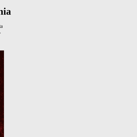
nia
ta
.