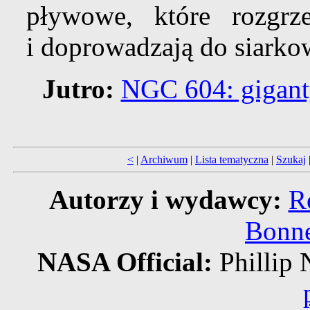
pływowe, które rozgrz
i doprowadzają do siark
Jutro:
NGC 604: gigant
<
|
Archiwum
|
Lista tematyczna
|
Szukaj
Autorzy i wydawcy:
R
Bonne
NASA Official:
Philli