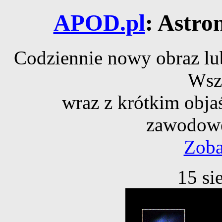
APOD.pl
: Astro
Codziennie nowy obraz lub
Wsz
wraz z krótkim obja
zawodowe
Zoba
15 si