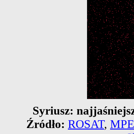
Syriusz: najjaśniej
Źródło:
ROSAT
,
MP