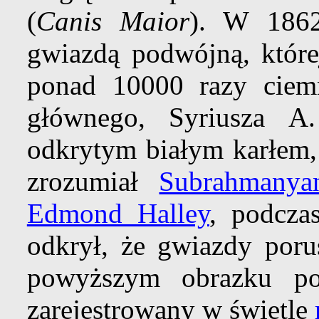
(
Canis Maior
). W 1862
gwiazdą podwójną, któr
ponad 10000 razy ciemn
głównego, Syriusza A
odkrytym białym karłem,
zrozumiał
Subrahmanya
Edmond Halley
, podcza
odkrył, że gwiazdy poru
powyższym obrazku pok
zarejestrowany w świetle