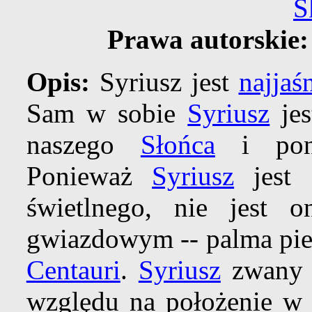
S
Prawa autorskie:
Opis:
Syriusz jest
najjaś
Sam w sobie
Syriusz
jes
naszego
Słońca
i pona
Ponieważ
Syriusz
jest 
świetlnego, nie jest 
gwiazdowym -- palma pie
Centauri
.
Syriusz
zwany j
względu na położenie w