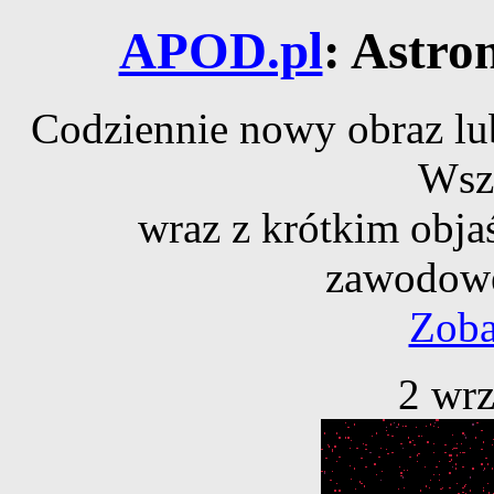
APOD.pl
: Astro
Codziennie nowy obraz lub
Wsz
wraz z krótkim obja
zawodowe
Zoba
2 wrz