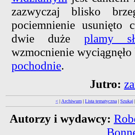
zazwyczaj blisko br
pociemnienie usunięto 
dwie duże
plamy sł
wzmocnienie wyciągnęło b
pochodnie
.
Jutro:
za
<
|
Archiwum
|
Lista tematyczna
|
Szukaj
Autorzy i wydawcy:
Robe
Bonne