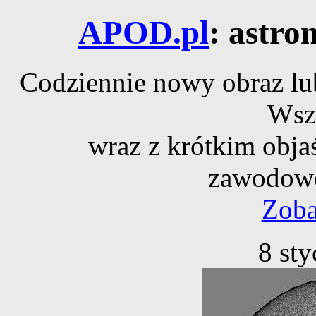
APOD.pl
: astro
Codziennie nowy obraz lub
Wsz
wraz z krótkim obja
zawodowe
Zoba
8 st