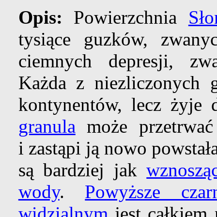
Opis:
Powierzchnia
Sło
tysiące guzków, zwan
ciemnych depresji, zw
Każda z niezliczonych
kontynentów, lecz żyje 
granula
może przetrwać 
i zastąpi ją nowo powstał
są bardziej jak
wznosząc
wody
.
Powyższe czar
widzialnym
jest całkiem