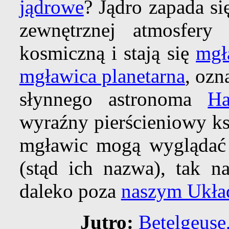
jądrowe
? Jądro zapada si
zewnętrznej atmosfery
kosmiczną i stają się
mgł
mgławica planetarna
, ozn
słynnego astronoma
Ha
wyraźny pierścieniowy ksz
mgławic mogą wyglądać 
(stąd ich nazwa), tak n
daleko poza
naszym Ukła
Jutro:
Betelgeuse