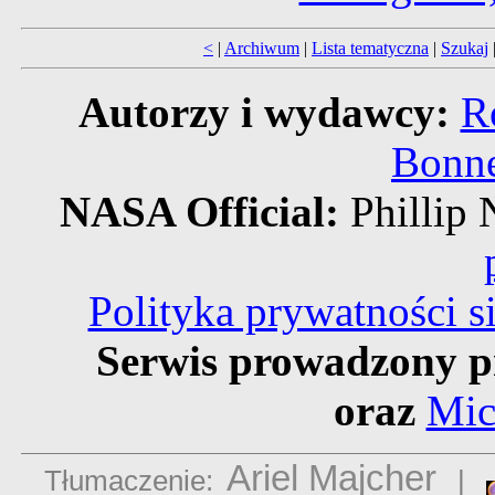
<
|
Archiwum
|
Lista tematyczna
|
Szukaj
Autorzy i wydawcy:
R
Bonne
NASA Official:
Philli
Polityka prywatności 
Serwis prowadzony p
oraz
Mic
Ariel Majcher
Tłumaczenie:
|