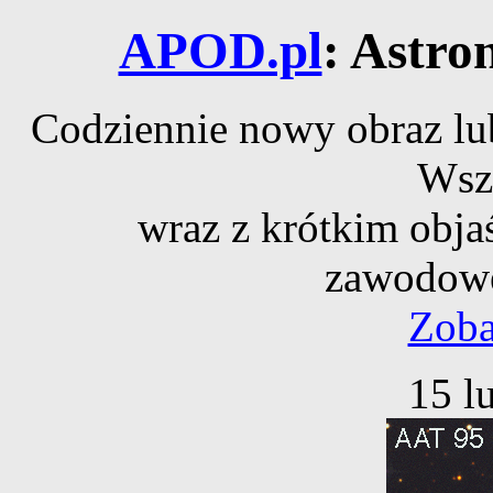
APOD.pl
: Astro
Codziennie nowy obraz lub
Wsz
wraz z krótkim obja
zawodowe
Zoba
15 l