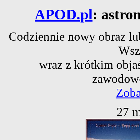
APOD.pl
: astro
Codziennie nowy obraz lub
Wsz
wraz z krótkim obja
zawodowe
Zoba
27 m