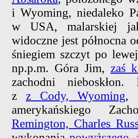
i Wyoming, niedaleko P
w USA, malarskiej ja
widoczne jest północna o
śniegiem szczyt po lewe
np.p.m. Góra Jim,
zaś 
zachodni nieboskłon.
z
z Cody, Wyoming
, 
amerykańskiego Zac
Remington, Charles Russ
wykonania
powyższego, z