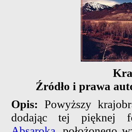
Kra
Źródło i prawa aut
Opis:
Powyższy krajob
dodając tej pięknej f
Absaroka
, położonego w