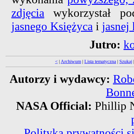
zdjęcia
wykorzystał pod
jasnego Księżyca
i
jasnej
Jutro:
ko
<
|
Archiwum
|
Lista tematyczna
|
Szukaj
Autorzy i wydawcy:
Robe
Bonne
NASA Official:
Philli
Polityka prywatności 