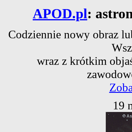
APOD.pl
: astro
Codziennie nowy obraz lub
Wsz
wraz z krótkim obja
zawodowe
Zoba
19 