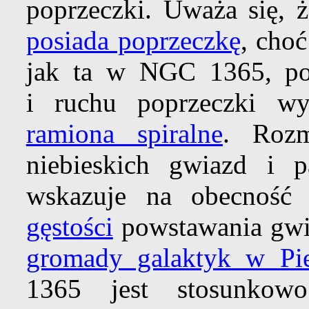
poprzeczki. Uważa się, 
posiada poprzeczkę
, cho
jak ta w NGC 1365, pok
i ruchu poprzeczki w
ramiona spiralne
. Rozm
niebieskich gwiazd i 
wskazuje na obecność 
gęstości
powstawania gwi
gromady galaktyk w Pi
1365 jest stosunkow