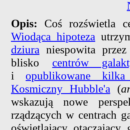
Opis:
Coś rozświetla c
Wiodąca hipoteza
utrzym
dziura
niespowita prze
blisko
centrów galak
i
opublikowane kilk
Kosmiczny Hubble'a
(
a
wskazują nowe persp
rządzących w centrach ga
oświetlający otaczający