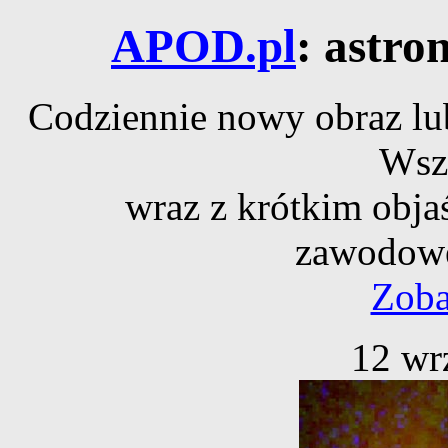
APOD.pl
: astro
Codziennie nowy obraz lub
Wsz
wraz z krótkim obja
zawodowe
Zoba
12 wr