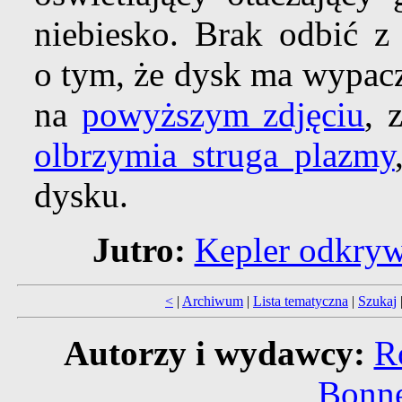
niebiesko. Brak odbić z
o tym, że dysk ma wypacz
na
powyższym zdjęciu
, 
olbrzymia struga plazmy
dysku.
Jutro:
Kepler odkrywa
<
|
Archiwum
|
Lista tematyczna
|
Szukaj
Autorzy i wydawcy:
R
Bonne