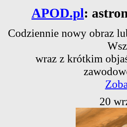
APOD.pl
: astro
Codziennie nowy obraz lub
Wsz
wraz z krótkim obja
zawodowe
Zoba
20 wr