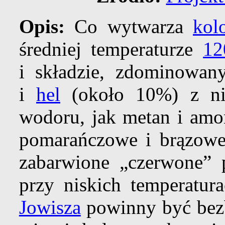
Opis:
Co wytwarza
kol
średniej temperaturze
12
i składzie, zdominowa
i
hel
(około 10%) z ni
wodoru, jak metan i amon
pomarańczowe i brązowe
zabarwione „czerwone” p
przy niskich temperatu
Jowisza
powinny być bezb