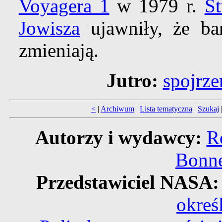
Voyagera 1
w 1979 r.
St
Jowisza
ujawniły, że ba
zmieniają.
Jutro:
spojrze
<
|
Archiwum
|
Lista tematyczna
|
Szukaj
Autorzy i wydawcy:
R
Bonne
Przedstawiciel NASA
okreś