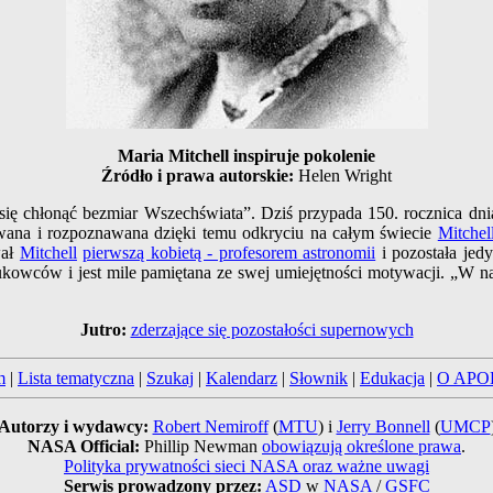
Maria Mitchell inspiruje pokolenie
Źródło i prawa autorskie:
Helen Wright
j się chłonąć bezmiar Wszechświata”. Dziś przypada 150. rocznica d
wana i rozpoznawana dzięki temu odkryciu na całym świecie
Mitchel
ał
Mitchell
pierwszą kobietą - profesorem astronomii
i pozostała jed
aukowców i jest mile pamiętana ze swej umiejętności motywacji. „W 
Jutro:
zderzające się pozostałości supernowych
m
|
Lista tematyczna
|
Szukaj
|
Kalendarz
|
Słownik
|
Edukacja
|
O APO
Autorzy i wydawcy:
Robert Nemiroff
(
MTU
) i
Jerry Bonnell
(
UMCP
NASA Official:
Phillip Newman
obowiązują określone prawa
.
Polityka prywatności sieci NASA oraz ważne uwagi
Serwis prowadzony przez:
ASD
w
NASA
/
GSFC