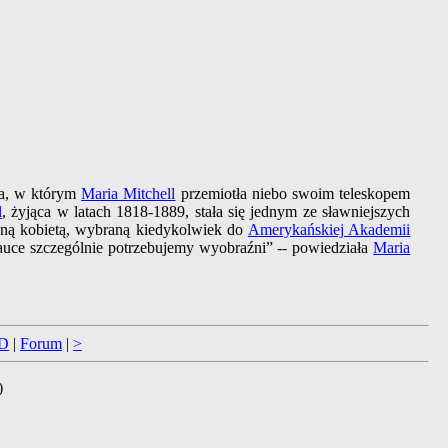
nia, w którym
Maria Mitchell
przemiotła niebo swoim teleskopem
l
, żyjąca w latach 1818-1889, stała się jednym ze sławniejszych
yną kobietą, wybraną kiedykolwiek do
Amerykańskiej Akademii
nauce szczególnie potrzebujemy wyobraźni” -- powiedziała
Maria
D
|
Forum
|
>
)