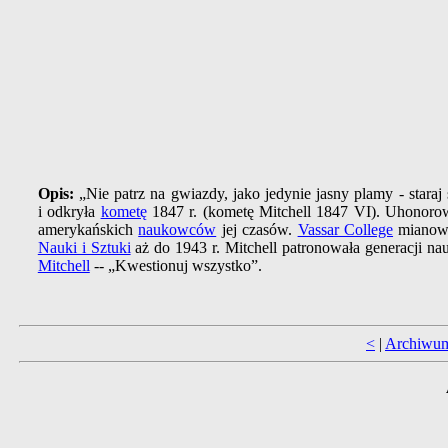
Opis:
„Nie patrz na gwiazdy, jako jedynie jasny plamy - stara
i odkryła
kometę
1847 r. (kometę Mitchell 1847 VI). Uhonoro
amerykańskich
naukowców
jej czasów.
Vassar College
mianow
Nauki i Sztuki
aż do 1943 r. Mitchell patronowała generacji n
Mitchell
-- „Kwestionuj wszystko”.
<
|
Archiwu