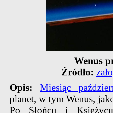
Wenus pr
Źródło:
zał
Opis:
Miesiąc paździer
planet, w tym Wenus, jak
Po Słońcu i Księży