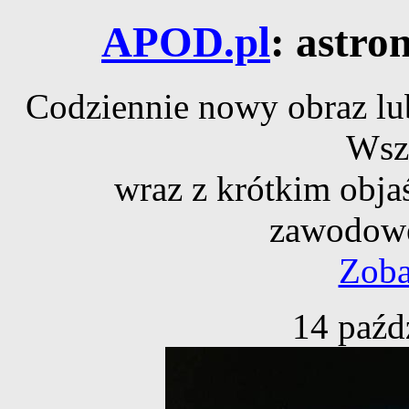
APOD.pl
: astro
Codziennie nowy obraz lub
Wsz
wraz z krótkim obja
zawodowe
Zoba
14 paźd