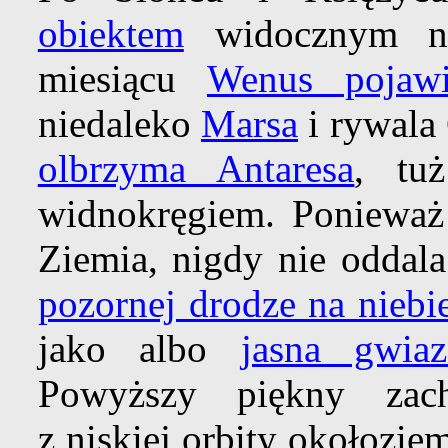
obiektem
widocznym na
miesiącu
Wenus pojawi
niedaleko
Marsa
i rywala
olbrzyma Antaresa
, tu
widnokręgiem. Ponieważ 
Ziemia, nigdy nie oddal
pozornej drodze na niebi
jako albo
jasna gwia
Powyższy piękny zach
z niskiej orbity okołozie