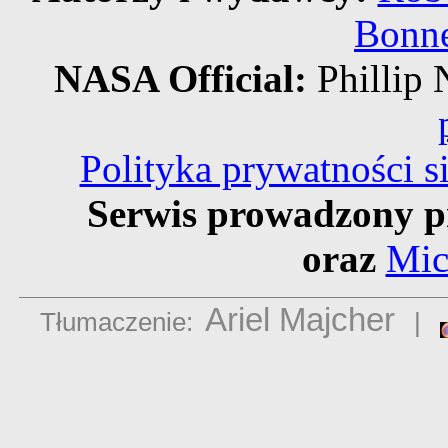
Bonne
NASA Official:
Philli
Polityka prywatności 
Serwis prowadzony p
oraz
Mic
Ariel Majcher
Tłumaczenie:
|