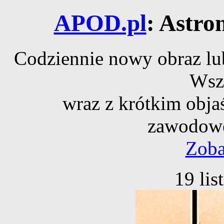
APOD.pl
: Astro
Codziennie nowy obraz lub
Wsz
wraz z krótkim obja
zawodowe
Zoba
19 li