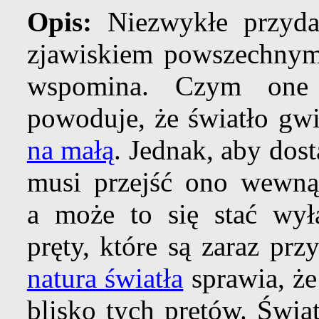
Opis:
Niezwykłe przyda
zjawiskiem powszechnym,
wspomina. Czym one
powoduje, że światło gw
na małą
. Jednak, aby dost
musi przejść ono wewn
a może to się stać wył
pręty, które są zaraz pr
natura światła
sprawia, że
blisko tych prętów. Świa