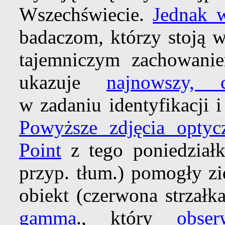
Wszechświecie.
Jednak w
badaczom, którzy stoją w
tajemniczym zachowani
ukazuje
najnowszy,
w zadaniu identyfikacji 
Powyższe zdjęcia opty
Point
z tego poniedziałk
przyp. tłum.) pomogły zi
obiekt (czerwona strzałk
gamma
., który
obser