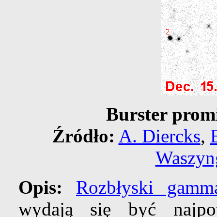
Burster pro
Źródło:
A. Diercks
,
Waszyn
Opis:
Rozbłyski gamm
wydają się być najpo