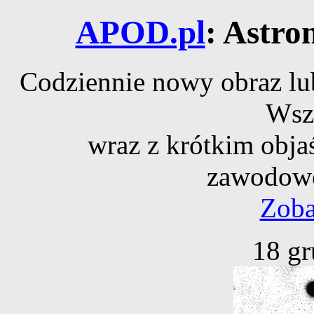
APOD.pl
: Astro
Codziennie nowy obraz lub
Wsz
wraz z krótkim obja
zawodowe
Zoba
18 gr