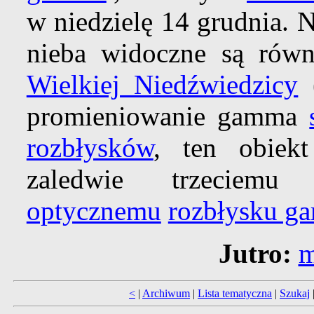
w niedzielę 14 grudnia.
nieba widoczne są rów
Wielkiej Niedźwiedzicy
promieniowanie gamma
rozbłysków
, ten obiek
zaledwie trzeciem
optycznemu
rozbłysku g
Jutro:
m
<
|
Archiwum
|
Lista tematyczna
|
Szukaj