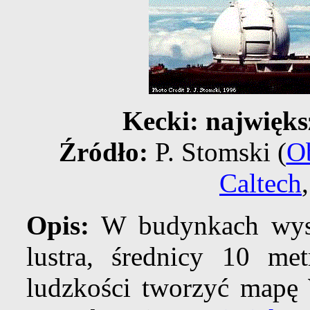
Kecki: najwięks
Źródło:
P. Stomski (
O
Caltech
Opis:
W budynkach wyso
lustra, średnicy 10 me
ludzkości tworzyć mapę 