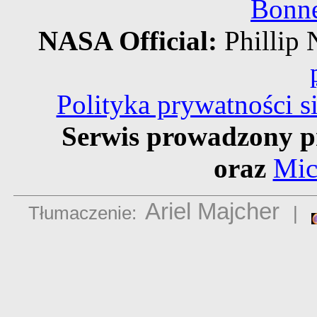
Bonne
NASA Official:
Philli
Polityka prywatności 
Serwis prowadzony p
oraz
Mic
Ariel Majcher
Tłumaczenie:
|