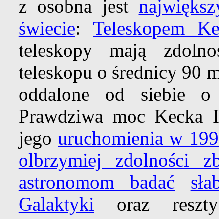
z osobna jest
najwięks
świecie
:
Teleskopem Ke
teleskopy mają zdolno
teleskopu o średnicy 90 m
oddalone od siebie o 
Prawdziwa moc Kecka I 
jego
uruchomienia w 199
olbrzymiej zdolności zb
astronomom badać
sła
Galaktyki
oraz reszty