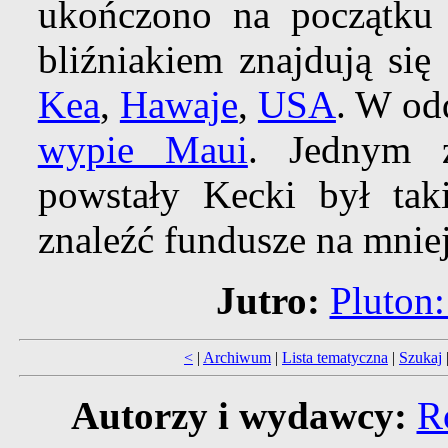
ukończono na początku
bliźniakiem znajdują si
Kea
,
Hawaje
,
USA
. W od
wypie Maui
. Jednym 
powstały Kecki był tak
znaleźć fundusze na mniej
Jutro:
Pluton:
<
|
Archiwum
|
Lista tematyczna
|
Szukaj
Autorzy i wydawcy:
R