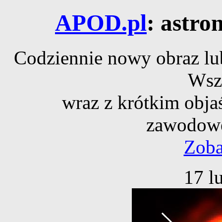
APOD.pl
: astro
Codziennie nowy obraz lub
Wsz
wraz z krótkim obja
zawodowe
Zoba
17 l