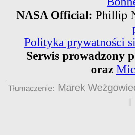
Bonne
NASA Official:
Philli
Polityka prywatności 
Serwis prowadzony p
oraz
Mic
Marek Weżgowie
Tłumaczenie: