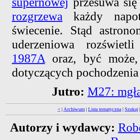
supernowej
przesuwa się
rozgrzewa
każdy napot
świecenie. Stąd astrono
uderzeniowa rozświetli
1987A
oraz, być może, 
dotyczących pochodzeni
Jutro:
M27: mgła
<
|
Archiwum
|
Lista tematyczna
|
Szukaj
Autorzy i wydawcy:
Robe