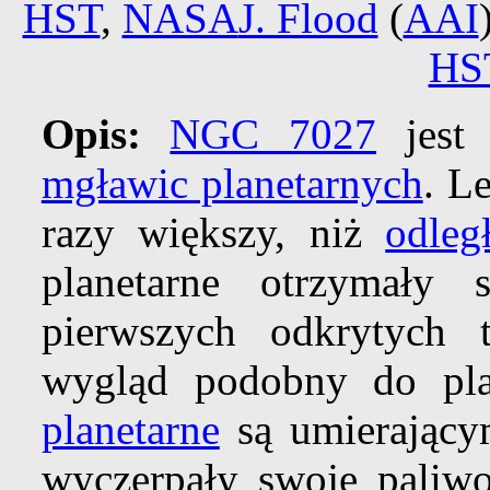
HST
,
NASA
J. Flood
(
AAI
HS
Opis:
NGC 7027
jest 
mgławic planetarnych
. L
razy większy, niż
odleg
planetarne otrzymał
pierwszych odkrytych 
wygląd podobny do pl
planetarne
są umierający
wyczerpały swoje paliwo