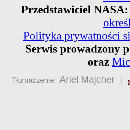
Przedstawiciel NASA
okreś
Polityka prywatności 
Serwis prowadzony p
oraz
Mic
Ariel Majcher
Tłumaczenie:
|