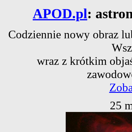
APOD.pl
: astro
Codziennie nowy obraz lub
Wsz
wraz z krótkim obja
zawodowe
Zoba
25 m