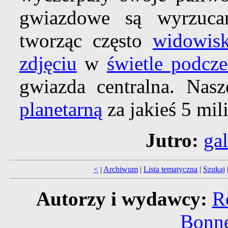
gwiazdowe są wyrzuca
tworząc często
widowisk
zdjęciu
w
świetle podc
gwiazda centralna. Nas
planetarną
za jakieś 5 mil
Jutro:
ga
<
|
Archiwum
|
Lista tematyczna
|
Szukaj
Autorzy i wydawcy:
R
Bonne