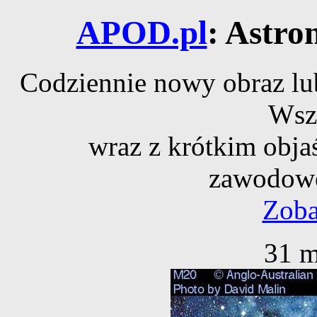
APOD.pl
: Astro
Codziennie nowy obraz lub
Wsz
wraz z krótkim obja
zawodowe
Zoba
31 m