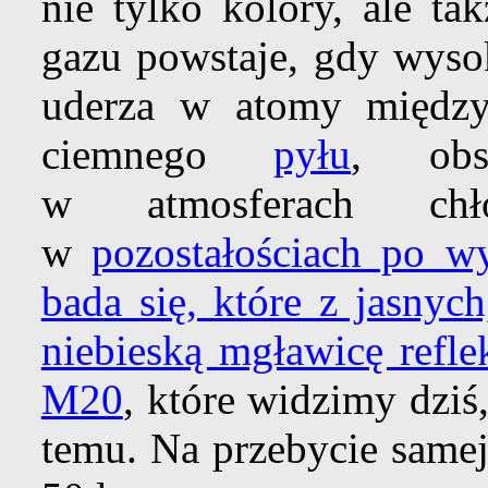
nie tylko kolory, ale ta
gazu powstaje, gdy wyso
uderza w atomy międz
ciemnego
pyłu
, ob
w atmosferach ch
w
pozostałościach po 
bada się, które z jasnyc
niebieską
mgławicę refle
M20
, które widzimy dziś
temu. Na przebycie same