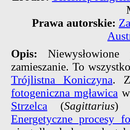
Prawa autorskie:
Za
Aust
Opis:
Niewysłowione p
zamieszanie. To wszyst
Trójlistna Koniczyna
. 
fotogeniczna mgławica
wi
Strzelca
(
Sagittarius
) 
Energetyczne procesy f