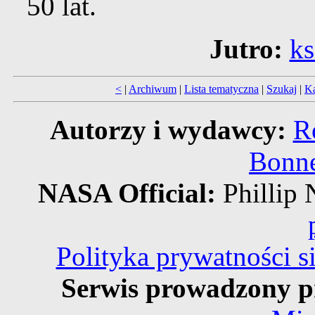
50 lat.
Jutro:
ks
<
|
Archiwum
|
Lista tematyczna
|
Szukaj
|
Ka
Autorzy i wydawcy:
R
Bonne
NASA Official:
Philli
Polityka prywatności 
Serwis prowadzony p