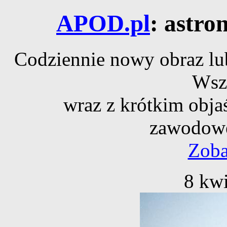
APOD.pl
: astro
Codziennie nowy obraz lub
Wsz
wraz z krótkim obja
zawodowe
Zoba
8 kwi