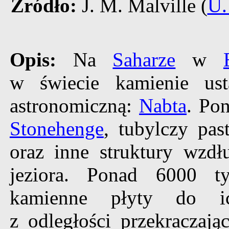
Źródło:
J. M. Malville (
U.
Opis:
Na
Saharze
w
w świecie kamienie us
astronomiczną:
Nabta
. Pon
Stonehenge
, tubylczy pa
oraz inne struktury wzd
jeziora. Ponad 6000 ty
kamienne płyty do ich
z odległości przekraczają