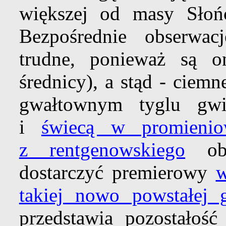
większej od masy Sł
Bezpośrednie obserwa
trudne, ponieważ są 
średnicy), a stąd - ciem
gwałtownym tyglu gwi
i
świecą w promieni
z rentgenowskiego
obs
dostarczyć premierowy
w
takiej nowo powstałej 
przedstawia pozostałoś