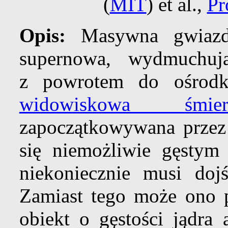
(
MIT
) et al.,
Pr
Opis:
Masywna gwiazd
supernowa, wydmuchuj
z powrotem do ośrod
widowiskowa śmier
zapoczątkowywana przez z
się niemożliwie gęstym
niekoniecznie musi dojś
Zamiast tego może ono p
obiekt o gęstości jądra