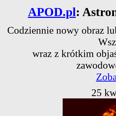
APOD.pl
: Astro
Codziennie nowy obraz lub
Wsz
wraz z krótkim obja
zawodowe
Zoba
25 kw