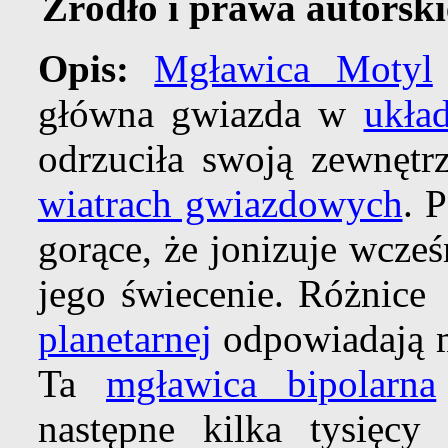
Źródło i prawa autorski
Opis:
Mgławica Motyl
główna gwiazda w
ukła
odrzuciła swoją zewnętr
wiatrach gwiazdowych
. 
gorące, że jonizuje wcze
jego świecenie. Różnic
planetarnej
odpowiadają m
Ta
mgławica bipolarna
następne kilka tysięcy