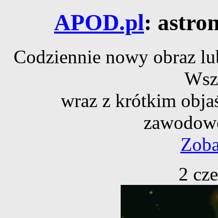
APOD.pl
: astro
Codziennie nowy obraz lub
Wsz
wraz z krótkim obja
zawodowe
Zoba
2 cz