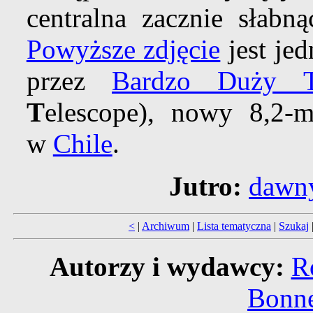
centralna zacznie słabn
Powyższe zdjęcie
jest je
przez
Bardzo Duży T
T
elescope), nowy 8,2-
w
Chile
.
Jutro:
dawny
<
|
Archiwum
|
Lista tematyczna
|
Szukaj
Autorzy i wydawcy:
R
Bonne