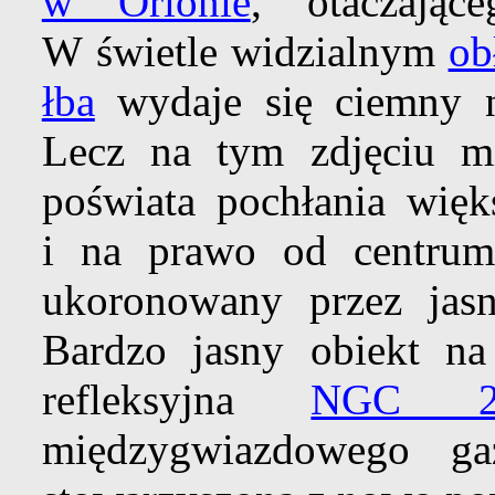
w Orionie
, otaczają
W świetle widzialnym
ob
łba
wydaje się ciemny n
Lecz na tym zdjęciu m
poświata pochłania więk
i na prawo od centrum,
ukoronowany przez jas
Bardzo jasny obiekt na
refleksyjna
NGC 202
międzygwiazdowego 