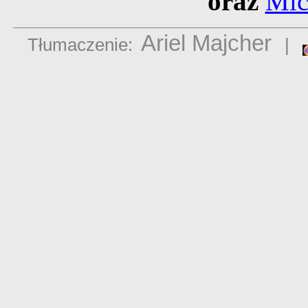
oraz
Mic
Ariel Majcher
Tłumaczenie:
|