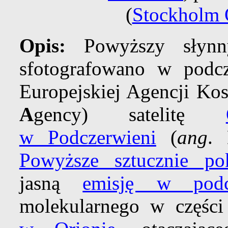
(
Stockholm 
Opis:
Powyższy słyn
sfotografowano w podcz
Europejskiej Agencji Kos
A
gency) satelitę
w Podczerwieni
(
ang
.
Powyższe sztucznie po
jasną
emisję w podc
molekularnego w częśc