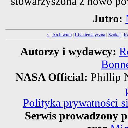
stowarzyszona z nowo po
Jutro:
<
|
Archiwum
|
Lista tematyczna
|
Szukaj
|
Ka
Autorzy i wydawcy:
R
Bonne
NASA Official:
Philli
Polityka prywatności 
Serwis prowadzony p