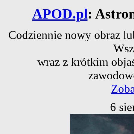
APOD.pl
: Astro
Codziennie nowy obraz lub
Wsz
wraz z krótkim obja
zawodowe
Zoba
6 si