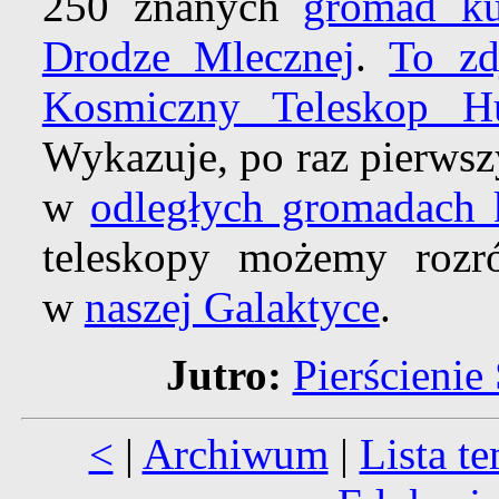
250 znanych
gromad ku
Drodze Mlecznej
.
To zd
Kosmiczny Teleskop Hu
Wykazuje, po raz pierwsz
w
odległych gromadach k
teleskopy możemy roz
w
naszej Galaktyce
.
Jutro:
Pierścienie
<
|
Archiwum
|
Lista t