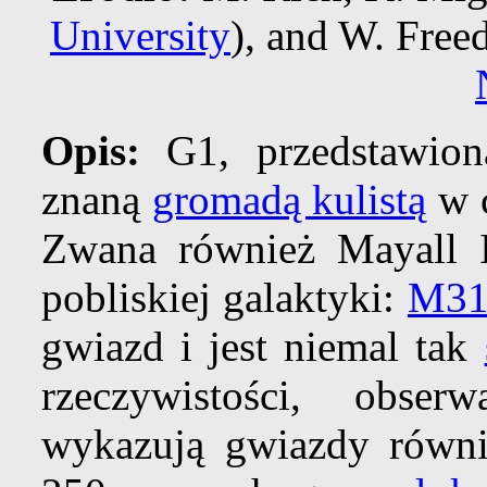
University
), and W. Free
Opis:
G1, przedstawiona
znaną
gromadą kulistą
w 
Zwana również Mayall II
pobliskiej galaktyki:
M3
gwiazd i jest niemal tak
rzeczywistości, obse
wykazują gwiazdy równie