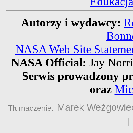
Edukacj
Autorzy i wydawcy:
R
Bonne
NASA Web Site Statement
NASA Official:
Jay Norr
Serwis prowadzony pr
oraz
Mic
Marek Weżgowie
Tłumaczenie: