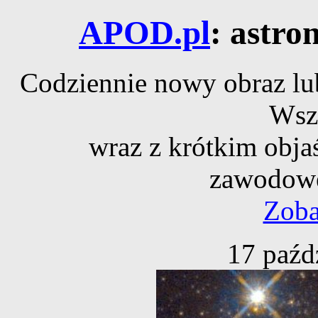
APOD.pl
: astro
Codziennie nowy obraz lub
Wsz
wraz z krótkim obja
zawodowe
Zoba
17 paźd