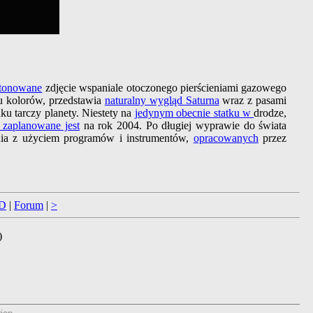
stonowane
zdjęcie wspaniale otoczonego pierścieniami gazowego
tu kolorów, przedstawia
naturalny wygląd Saturna
wraz z pasami
u tarczy planety. Niestety na
jedynym obecnie statku w
drodze,
a zaplanowane jest
na rok 2004. Po długiej wyprawie do świata
nia z użyciem programów i instrumentów,
opracowanych
przez
D
|
Forum
|
>
)