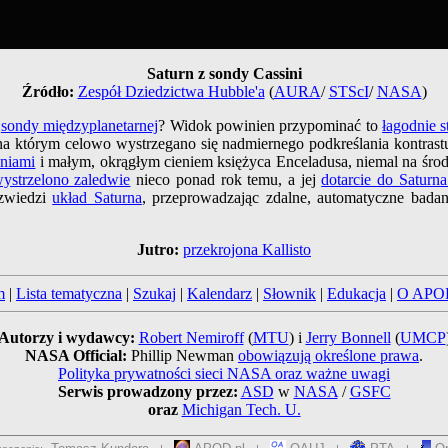
Saturn z sondy Cassini
Źródło:
Zespół Dziedzictwa Hubble'a
(
AURA
/
STScI
/
NASA
)
e
sondy międzyplanetarnej
? Widok powinien przypominać to
łagodnie 
na którym celowo wystrzegano się nadmiernego podkreślania kontras
eniami
i małym, okrągłym cieniem księżyca Enceladusa, niemal na środk
ystrzelono zaledwie
nieco ponad rok temu, a jej
dotarcie do Saturn
 zwiedzi
układ Saturna
, przeprowadzając zdalne, automatyczne bada
Jutro:
przekrojona Kallisto
m
|
Lista tematyczna
|
Szukaj
|
Kalendarz
|
Słownik
|
Edukacja
|
O APO
Autorzy i wydawcy:
Robert Nemiroff
(
MTU
) i
Jerry Bonnell
(
UMCP
NASA Official:
Phillip Newman
obowiązują określone prawa
.
Polityka prywatności sieci NASA oraz ważne uwagi
Serwis prowadzony przez:
ASD
w
NASA
/
GSFC
oraz
Michigan Tech. U.