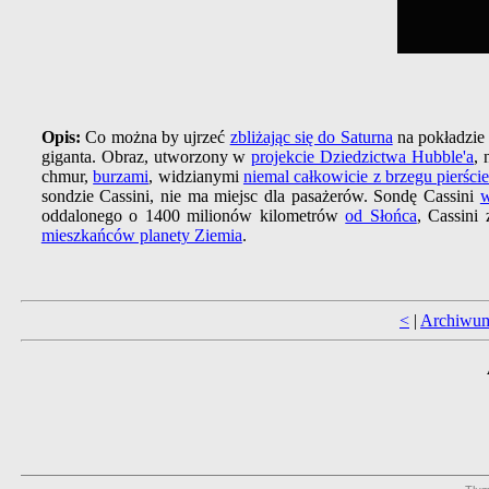
Opis:
Co można by ujrzeć
zbliżając się do Saturna
na pokładzi
giganta. Obraz, utworzony w
projekcie Dziedzictwa Hubble'a
, 
chmur,
burzami
, widzianymi
niemal całkowicie z brzegu pierści
sondzie Cassini, nie ma miejsc dla pasażerów. Sondę Cassini
w
oddalonego o 1400 milionów kilometrów
od Słońca
, Cassini
mieszkańców planety Ziemia
.
<
|
Archiwu