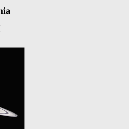
nia
ta
.