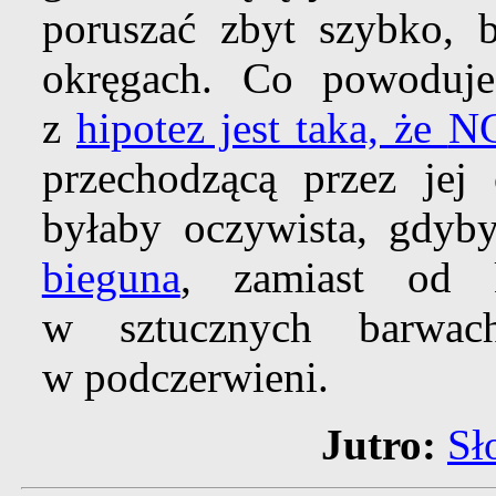
poruszać zbyt szybko, 
okręgach. Co powoduje
z
hipotez jest taka, że
N
przechodzącą przez jej 
byłaby oczywista, gdyb
bieguna
, zamiast od k
w sztucznych barwac
w podczerwieni.
Jutro:
Sł