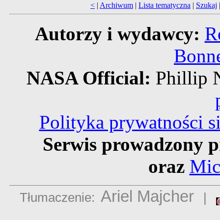
<
|
Archiwum
|
Lista tematyczna
|
Szukaj
Autorzy i wydawcy:
R
Bonne
NASA Official:
Philli
Polityka prywatności 
Serwis prowadzony p
oraz
Mic
Ariel Majcher
Tłumaczenie:
|