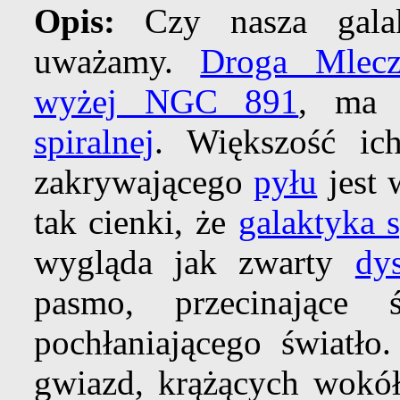
Opis:
Czy nasza galak
uważamy.
Droga Mlecz
wyżej NGC 891
, ma 
spiralnej
. Większość ic
zakrywającego
pyłu
jest 
tak cienki, że
galaktyka s
wygląda jak zwarty
dy
pasmo, przecinając
pochłaniającego światło
gwiazd, krążących wokó