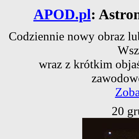
APOD.pl
: Astro
Codziennie nowy obraz lub
Wsz
wraz z krótkim obja
zawodowe
Zoba
20 gr