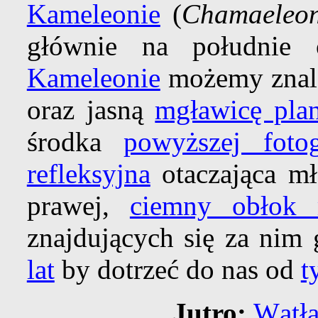
Kameleonie
(
Chamaeleo
głównie na południ
Kameleonie
możemy znal
oraz jasną
mgławicę plan
środka
powyższej fotog
refleksyjna
otaczająca mł
prawej,
ciemny obłok 
znajdujących się za nim 
lat
by dotrzeć do nas od
t
Jutro:
Wątł