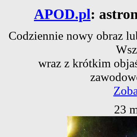
APOD.pl
: astro
Codziennie nowy obraz lub
Wsz
wraz z krótkim obja
zawodowe
Zoba
23 m