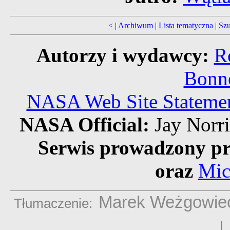
<
|
Archiwum
|
Lista tematyczna
|
Szu
Autorzy i wydawcy:
R
Bonne
NASA Web Site Statement
NASA Official:
Jay Norr
Serwis prowadzony pr
oraz
Mic
Marek Weżgowie
Tłumaczenie: