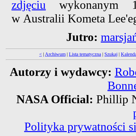
zdjęciu
wykonanym 1
w Australii Kometa Lee'e
Jutro:
marsjań
<
|
Archiwum
|
Lista tematyczna
|
Szukaj
|
Kalend
Autorzy i wydawcy:
Robe
Bonne
NASA Official:
Philli
Polityka prywatności 