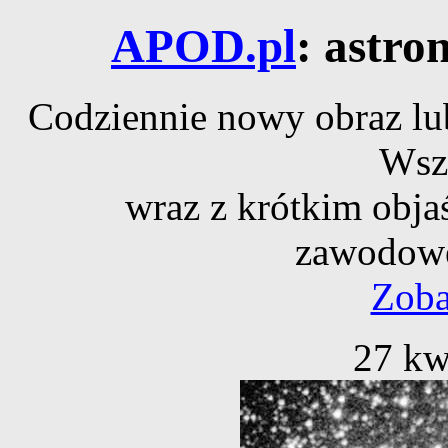
APOD.pl
: astro
Codziennie nowy obraz lub
Wsz
wraz z krótkim obja
zawodowe
Zoba
27 kw