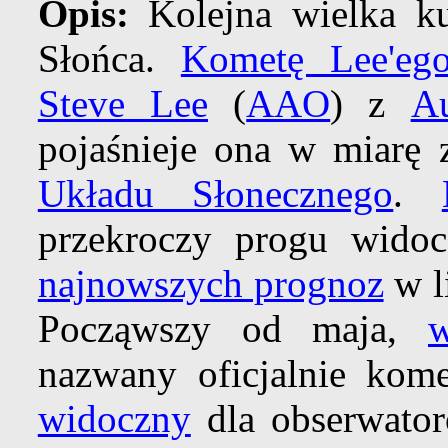
Opis:
Kolejna wielka ku
Słońca.
Kometę Lee'eg
Steve Lee
(
AAO
) z
Au
pojaśnieje ona w miarę 
Układu Słonecznego
.
przekroczy progu wido
najnowszych prognoz
w l
Począwszy od maja,
w
nazwany oficjalnie kom
widoczny
dla obserwato