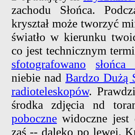
zachodu Słońca. Podcz
kryształ może tworzyć m
światło w kierunku two
co jest technicznym term
sfotografowano
słońca
niebie nad
Bardzo Dużą S
radioteleskopów
. Prawdz
środka zdjęcia nd tor
poboczne
widoczne jest 
zaś -- daleko po lewej. 