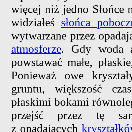
więcej niż jedno Słońce 
widziałeś
słońca pobocz
wytwarzane przez opada
atmosferze
. Gdy woda a
powstawać małe, płaskie
Ponieważ owe kryształy
gruntu, większość cz
płaskimi bokami równole
przejść przez tę sa
z opadających
kryształk