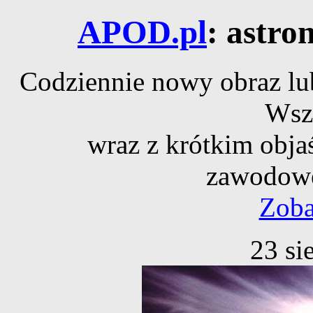
APOD.pl
: astro
Codziennie nowy obraz lub
Wsz
wraz z krótkim obja
zawodowe
Zoba
23 si